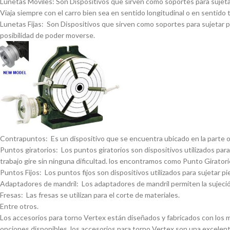
Lunetas Móviles: Son Dispositivos que sirven como soportes para sujetar 
Viaja siempre con el carro bien sea en sentido longitudinal o en sentido 
Lunetas Fijas: Son Dispositivos que sirven como soportes para sujetar pi
posibilidad de poder moverse.
Contrapuntos: Es un dispositivo que se encuentra ubicado en la parte opue
Puntos giratorios: Los puntos giratorios son dispositivos utilizados para
trabajo gire sin ninguna dificultad. los encontramos como Punto Giratorio
Puntos Fijos: Los puntos fijos son dispositivos utilizados para sujetar pi
Adaptadores de mandril: Los adaptadores de mandril permiten la sujeción
Fresas: Las fresas se utilizan para el corte de materiales.
Entre otros.
Los accesorios para torno Vertex están diseñados y fabricados con los má
opciones disponibles, los accesorios para torno Vertex son una excelent