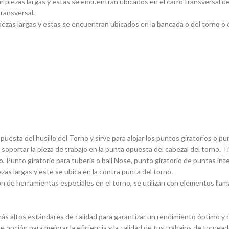
piezas largas y estas se encuentran ubicados en el carro transversal del
transversal.
ezas largas y estas se encuentran ubicados en la bancada o del torno o ca
sta del husillo del Torno y sirve para alojar los puntos giratorios o pun
 soportar la pieza de trabajo en la punta opuesta del cabezal del torno. 
, Punto giratorio para tuberí­a o ball Nose, punto giratorio de puntas in
ezas largas y este se ubica en la contra punta del torno.
 de herramientas especiales en el torno, se utilizan con elementos llam
s altos estándares de calidad para garantizar un rendimiento óptimo y du
e opción para mejorar la eficiencia y la calidad de tus trabajos de torn