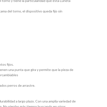
 torno y tiene la particularidad que esta Luneta
ma del torno, el dispositivo queda fijo sin
tos fijos.
Tienen una punta que gira y permite que la pieza de
tercambiables
ados perros de arrastre.
rabilidad a largo plazo. Con una amplia variedad de
eado. No pierdas más tiempo buscando en otros