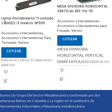
MESA DIVISORA HORIZONTAL
VERTICAL REF: HV-10
Lama Portainserto Tronzado
Accesorios y Herramientas
,
CGIH32-3 Inserto SP300
Accesorios y Herramientas para
Fresado
,
Vertex
Accesorios y Herramientas
,
Accesorios y Herramientas Para
COTIZAR
Torneado
,
Vertex
MESA DIVISORA
COTIZAR
HORIZONTAL VERTICAL
Referencia: CGIH32-3 Código vertex:
DIAM 10 PULG
REFERENCIA: HV-
6004-031
10 CÓDIGO VERTEX: 1001-003
ACCESORIOS
MARCA: VERTEX
OPCIONALES:
CONTRA PUNTÁ
REF: TS-3 PLATOS DIVISORES REF:
DP-3
Somos Un Grupo Del Sector Metalmecánico conformado por dos
empresas lideres en Colombia y La región en el suministro de
Herramientas industriales y Maquinaria metalmecánica.