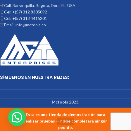
Cali, Barranquilla, Bogota, Doral FL. USA
Cel: +(57) 312 8305092
Cel: +(57) 313 4415201
Email: info@mctools.co
SÍGUENOS EN NUESTRA REDES:
Mctools
2023.
Esta es una tienda de demostración para
realizar pruebas — no se completará ningún
pedido.
Shop
Wishlist
Cart
My account