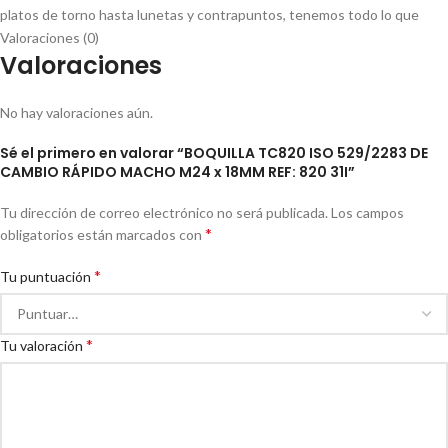
platos de torno hasta lunetas y contrapuntos, tenemos todo lo que
necesitas para llevar tus proyectos al siguiente nivel.
Valoraciones (0)
Valoraciones
No hay valoraciones aún.
Download/Descargar
Sé el primero en valorar “BOQUILLA TC820 ISO 529/2283 DE
CAMBIO RÁPIDO MACHO M24 x 18MM REF: 820 31I”
Tu dirección de correo electrónico no será publicada.
Los campos
*
obligatorios están marcados con
*
Tu puntuación
Nuestros accesorios para torno están diseñados y fabricados con los
*
Tu valoración
más altos estándares de calidad para garantizar un rendimiento óptimo y
durabilidad a largo plazo. Además, nuestra amplia gama de productos
significa que puedes encontrar fácilmente lo que necesitas para tu
torno. Los accesorios para torno Vertex son una lí­nea de herramientas y
dispositivos diseñados para mejorar la funcionalidad y la productividad