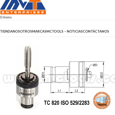
0
items
Browse Categories
TIENDA
NOSOTROS
MARCAS
MCTOOLS – NOTICIAS
CONTÁCTANOS