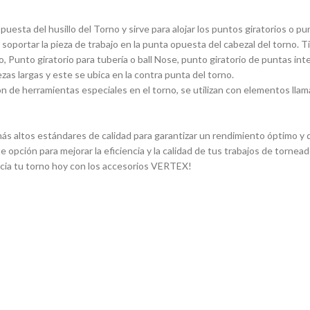
sta del husillo del Torno y sirve para alojar los puntos giratorios o pun
 soportar la pieza de trabajo en la punta opuesta del cabezal del torno. 
, Punto giratorio para tuberí­a o ball Nose, punto giratorio de puntas in
ezas largas y este se ubica en la contra punta del torno.
 de herramientas especiales en el torno, se utilizan con elementos llam
s altos estándares de calidad para garantizar un rendimiento óptimo y du
e opción para mejorar la eficiencia y la calidad de tus trabajos de torn
ncia tu torno hoy con los accesorios VERTEX!