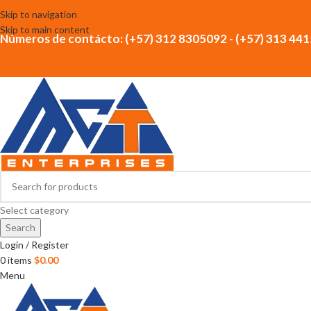
Skip to navigation
Skip to main content
Números de contácto: (+57) 312 8305092 - (+57) 313 44
Select category
Search
Login / Register
0
items
$
0.00
Menu