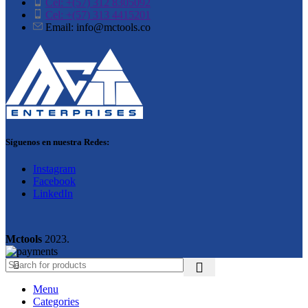
Cel: +(57) 312 8305092
Cel: +(57) 313 4415201
Email: info@mctools.co
Síguenos en nuestra Redes:
Instagram
Facebook
LinkedIn
Mctools
2023.
Menu
Categories