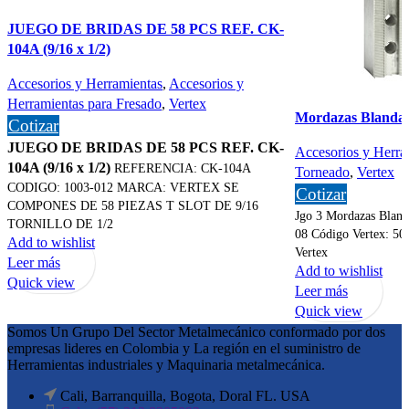
JUEGO DE BRIDAS DE 58 PCS REF. CK-
104A (9/16 x 1/2)
Accesorios y Herramientas
,
Accesorios y
Herramientas para Fresado
,
Vertex
Mordazas Blandas
Cotizar
JUEGO DE BRIDAS DE 58 PCS REF. CK-
Accesorios y Herra
104A (9/16 x 1/2)
REFERENCIA: CK-104A
Torneado
,
Vertex
CODIGO: 1003-012 MARCA: VERTEX SE
Cotizar
COMPONES DE 58 PIEZAS T SLOT DE 9/16
Jgo 3 Mordazas Bland
TORNILLO DE 1/2
08 Código Vertex: 50
Add to wishlist
Vertex
Leer más
Add to wishlist
Quick view
Leer más
Quick view
Somos Un Grupo Del Sector Metalmecánico conformado por dos
empresas lideres en Colombia y La región en el suministro de
Herramientas industriales y Maquinaria metalmecánica.
Cali, Barranquilla, Bogota, Doral FL. USA