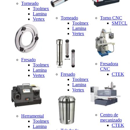
Torneado
Toolmex
Lamina
Torneado
Torno CNC
Vertex
Toolmex
SMTCL
Lamina
Vertex
Fresado
Fresadora
Toolmex
CNC
Lamina
Fresado
CTEK
Vertex
Toolmex
Lamina
Vertex
Centro de
Herramental
mecanizado
Toolmex
CTEK
Lamina