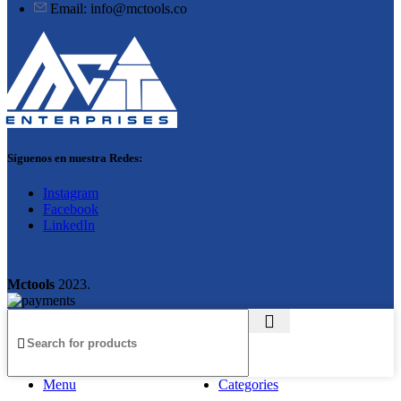
Email: info@mctools.co
Síguenos en nuestra Redes:
Instagram
Facebook
LinkedIn
Mctools
2023.
Menu
Categories