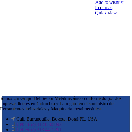
Add to wishlist
Leer más
Quick view
Somos Un Grupo Del Sector Metalmecánico conformado por dos
empresas lideres en Colombia y La región en el suministro de
Herramientas industriales y Maquinaria metalmecánica.
Cali, Barranquilla, Bogota, Doral FL. USA
Cel: +(57) 312 8305092
Cel: +(57) 313 4415201