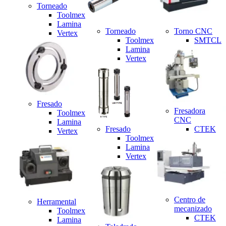
Torneado
Toolmex
Lamina
Torneado
Torno CNC
Vertex
Toolmex
SMTCL
Lamina
Vertex
Fresado
Fresadora
Toolmex
CNC
Lamina
Fresado
CTEK
Vertex
Toolmex
Lamina
Vertex
Centro de
Herramental
mecanizado
Toolmex
CTEK
Lamina