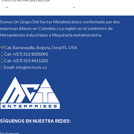
Centros de Mecanizado de
Diferentes Marcas
También Puede
Ser Utilizado en Fresadoras
Convencionales y Otras Maquinas
Somos Un Grupo Del Sector Metalmecánico conformado por dos
Convencionales
Ref: V-541 Medidas
empresas lideres en Colombia y La región en el suministro de
(DxL): 08X50 Código: 3001-290 Marca:
Herramientas industriales y Maquinaria metalmecánica.
Vertex
Cali, Barranquilla, Bogota, Doral FL. USA
Cel: +(57) 312 8305092
Cel: +(57) 313 4415201
Email: info@mctools.co
SÍGUENOS EN NUESTRA REDES:
Instagram