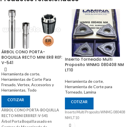
ÁRBOL CONO PORTA-
BOQUILLA RECTO MINI ER8 REF:
Inserto Torneado Multi
V-541
Proposito WNMG 080408 NM
LT10
Herramienta de corte
,
Herramientas de Corte Para
Herramienta de corte
,
Fresado
,
Vertex
,
Accesorios y
Herramienta de Corte para
Herramientas
,
Todo
Torneado
,
Lamina
COTIZAR
COTIZAR
ÁRBOL CONO PORTA-BOQUILLA
Inserto Multi Proposito WNMG 080408
RECTO MINI ER8 REF: V-541
NM LT10
Árbol Porta Boquilla usado en