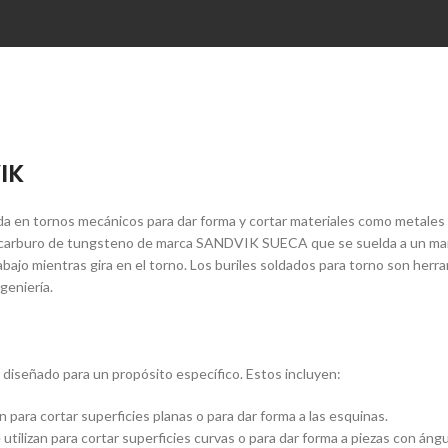
IK
zada en tornos mecánicos para dar forma y cortar materiales como metales 
 en carburo de tungsteno de marca SANDVIK SUECA que se suelda a un man
trabajo mientras gira en el torno. Los buriles soldados para torno son her
enierí­a.
 diseñado para un propósito especí­fico. Estos incluyen:
n para cortar superficies planas o para dar forma a las esquinas.
utilizan para cortar superficies curvas o para dar forma a piezas con ángu