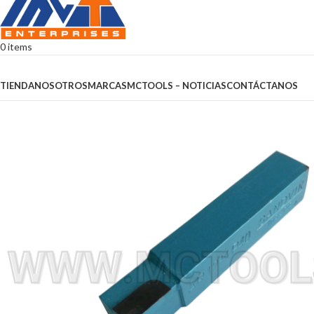
0
items
Browse Categories
TIENDA
NOSOTROS
MARCAS
MCTOOLS – NOTICIAS
CONTÁCTANOS