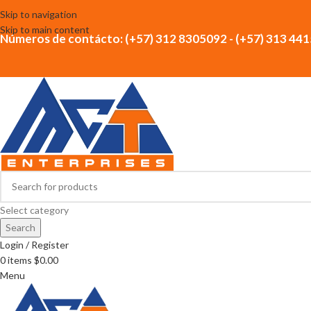
Skip to navigation
Skip to main content
Números de contácto: (+57) 312 8305092 - (+57) 313 44
Select category
Search
Login / Register
0
items
$
0.00
Menu