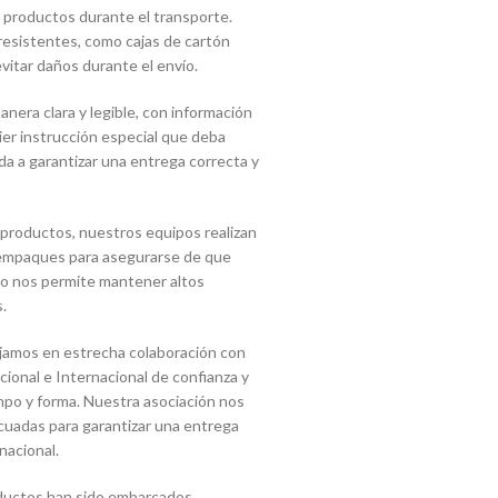
 productos durante el transporte.
 resistentes, como cajas de cartón
vitar daños durante el envío.
era clara y legible, con información
uier instrucción especial que deba
a a garantizar una entrega correcta y
 productos, nuestros equipos realizan
s empaques para asegurarse de que
sto nos permite mantener altos
.
jamos en estrecha colaboración con
onal e Internacional de confianza y
mpo y forma. Nuestra asociación nos
cuadas para garantizar una entrega
nacional.
ductos han sido embarcados,