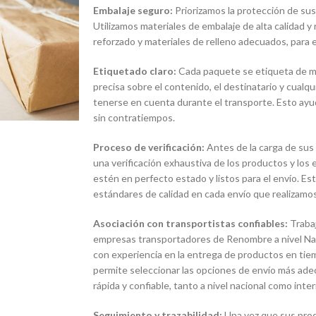
Embalaje seguro:
Priorizamos la protección de sus
Utilizamos materiales de embalaje de alta calidad y
reforzado y materiales de relleno adecuados, para e
Etiquetado claro:
Cada paquete se etiqueta de man
precisa sobre el contenido, el destinatario y cualq
tenerse en cuenta durante el transporte. Esto ayud
sin contratiempos.
Proceso de verificación:
Antes de la carga de sus
una verificación exhaustiva de los productos y lo
estén en perfecto estado y listos para el envío. E
estándares de calidad en cada envío que realizamos
Asociación con transportistas confiables:
Traba
empresas transportadores de Renombre a nivel Naci
con experiencia en la entrega de productos en tie
permite seleccionar las opciones de envío más ade
rápida y confiable, tanto a nivel nacional como inter
Seguimiento y trazabilidad:
Una vez que sus pro