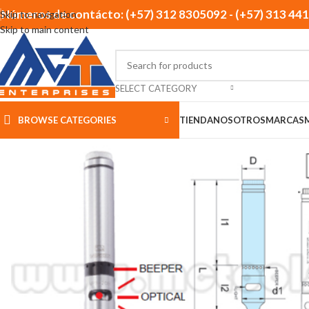
Números de contácto: (+57) 312 8305092 - (+57) 313 44
Skip to navigation
Skip to main content
SELECT CATEGORY
BROWSE CATEGORIES
TIENDA
NOSOTROS
MARCAS