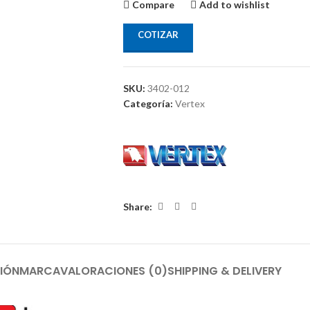
Compare
Add to wishlist
COTIZAR
SKU:
3402-012
Categoría:
Vertex
Share:
IÓN
MARCA
VALORACIONES (0)
SHIPPING & DELIVERY