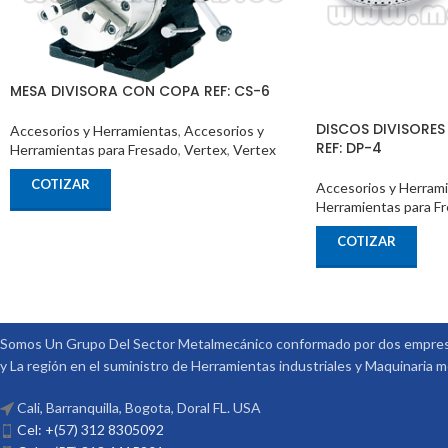
MESA DIVISORA CON COPA REF: CS-6
DISCOS DIVISORES
Accesorios y Herramientas
,
Accesorios y
REF: DP-4
Herramientas para Fresado
,
Vertex
,
Vertex
COTIZAR
Accesorios y Herram
Herramientas para F
COTIZAR
Somos Un Grupo Del Sector Metalmecánico conformado por dos empresa
y La región en el suministro de Herramientas industriales y Maquinaria 
Cali, Barranquilla, Bogota, Doral FL. USA
Cel: +(57) 312 8305092