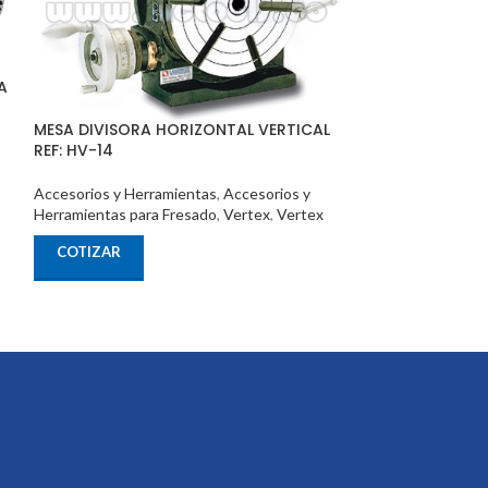
A
MESA DIVISORA HORIZONTAL VERTICAL
MESA DIVISORA
REF: HV-14
REF: HV-10
Accesorios y Herramientas
,
Accesorios y
Accesorios y Her
Herramientas para Fresado
,
Vertex
,
Vertex
Herramientas par
COTIZAR
COTIZAR