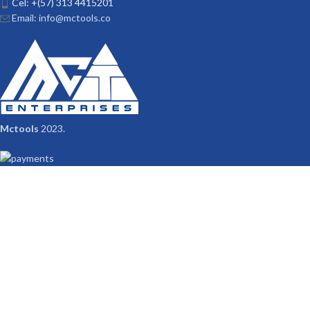
Cel: +(57) 313 4415201
Email: info@mctools.co
Mctools
2023.