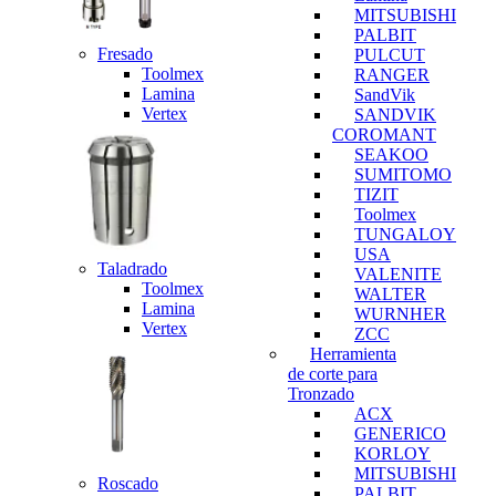
MITSUBISHI
PALBIT
Fresado
PULCUT
Toolmex
RANGER
Lamina
SandVik
Vertex
SANDVIK
COROMANT
SEAKOO
SUMITOMO
TIZIT
Toolmex
TUNGALOY
USA
Taladrado
VALENITE
Toolmex
WALTER
Lamina
WURNHER
Vertex
ZCC
Herramienta
de corte para
Tronzado
ACX
GENERICO
KORLOY
MITSUBISHI
Roscado
PALBIT