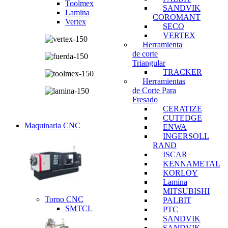
Toolmex
SANDVIK
Lamina
COROMANT
Vertex
SECO
VERTEX
Herramienta
de corte
Triangular
TRACKER
Herramientas
de Corte Para
Fresado
CERATIZE
CUTEDGE
Maquinaria CNC
ENWA
INGERSOLL
RAND
ISCAR
KENNAMETAL
KORLOY
Lamina
MITSUBISHI
Torno CNC
PALBIT
SMTCL
PTC
SANDVIK
SANDVIK