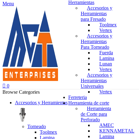
Herramientas
Menu
Accesorios y
Herramientas
para Fresado
Toolmex
Vertex
Accesorios y
Herramientas
Para Torneado
Fuerda
Lamina
Lunan
Vertex
Accesorios y
Herramientas
0
Universales
Vertex
Browse Categories
Ferreteria
Accesorios y Herramientas
Herramienta de corte
Herramienta
de Corte para
Perforado
AMEC
Torneado
KENNAMETAL
Toolmex
Lamina
Lamina