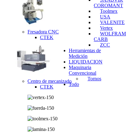
COROMANT
Toolmex
USA
VALENITE
Vertex
Fresadora CNC
WOLFRAM
CTEK
CARB
ZCC
Herramientas de
Medición
LIQUIDACION
Maquinaria
Convencional
Tornos
Centro de mecanizado
Todo
CTEK