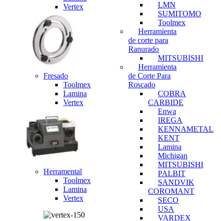
LMN
Vertex
SUMITOMO
Toolmex
Herramienta
de corte para
Ranurado
MITSUBISHI
Herramienta
Fresado
de Corte Para
Toolmex
Roscado
Lamina
COBRA
Vertex
CARBIDE
Enwa
IREGA
KENNAMETAL
KENT
Lamina
Michigan
MITSUBISHI
Herramental
PALBIT
Toolmex
SANDVIK
Lamina
COROMANT
Vertex
SECO
USA
VARDEX