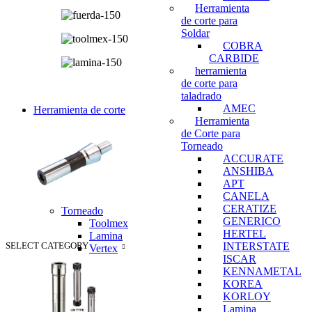
Herramienta
de corte para
Soldar
COBRA
CARBIDE
herramienta
de corte para
taladrado
AMEC
Herramienta de corte
Herramienta
de Corte para
Torneado
ACCURATE
ANSHIBA
APT
CANELA
CERATIZE
Torneado
GENERICO
Toolmex
HERTEL
Lamina
SELECT CATEGORY
INTERSTATE
Vertex
ISCAR
KENNAMETAL
KOREA
KORLOY
Lamina