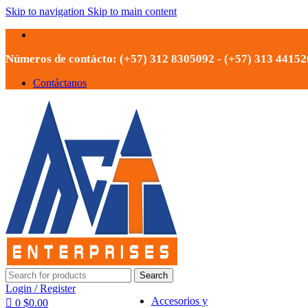
Skip to navigation
Skip to main content
Números de contácto: (+57) 312 8305092 - (+57) 313 4415
Contáctanos
Search
Login / Register
Accesorios y
0
$
0.00