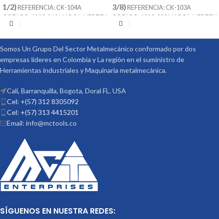
1/2)
3/8)
REFERENCIA: CK-104A
REFERENCIA: CK-103A
CODIGO: 1003-012 MARCA: VERTEX
CODIGO: 1003-009 MARCA: VERTEX
SE COMPONES DE 58 PIEZAS T SLOT
SE COMPONES DE 58 PIEZAS T SLOT
DE 9/16 TORNILLO DE 1/2
DE 7/16 TORNILLO DE 3/8
Somos Un Grupo Del Sector Metalmecánico conformado por dos
empresas lideres en Colombia y La región en el suministro de
Herramientas industriales y Maquinaria metalmecánica.
Cali, Barranquilla, Bogota, Doral FL. USA
Cel: +(57) 312 8305092
Cel: +(57) 313 4415201
Email: info@mctools.co
SÍGUENOS EN NUESTRA REDES: