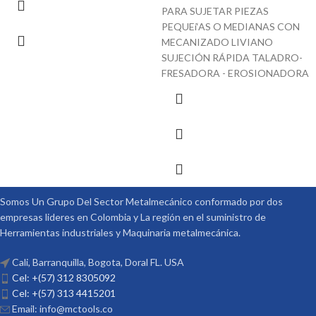
PARA SUJETAR PIEZAS
PEQUEí‘AS O MEDIANAS CON
MECANIZADO LIVIANO
SUJECIÓN RÁPIDA TALADRO-
FRESADORA - EROSIONADORA
Somos Un Grupo Del Sector Metalmecánico conformado por dos
empresas lideres en Colombia y La región en el suministro de
Herramientas industriales y Maquinaria metalmecánica.
Cali, Barranquilla, Bogota, Doral FL. USA
Cel: +(57) 312 8305092
Cel: +(57) 313 4415201
Email: info@mctools.co