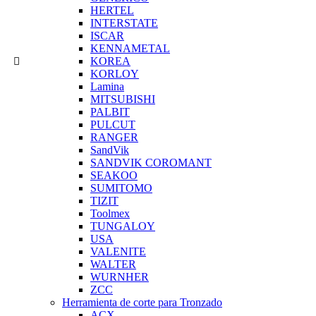
HERTEL
INTERSTATE
ISCAR
KENNAMETAL
KOREA
KORLOY
Lamina
MITSUBISHI
PALBIT
PULCUT
RANGER
SandVik
SANDVIK COROMANT
SEAKOO
SUMITOMO
TIZIT
Toolmex
TUNGALOY
USA
VALENITE
WALTER
WURNHER
ZCC
Herramienta de corte para Tronzado
ACX