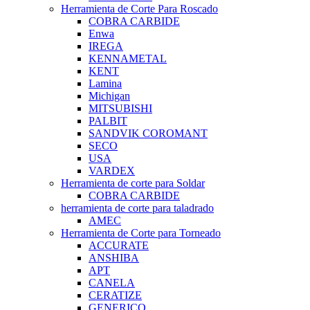
Herramienta de Corte Para Roscado
COBRA CARBIDE
Enwa
IREGA
KENNAMETAL
KENT
Lamina
Michigan
MITSUBISHI
PALBIT
SANDVIK COROMANT
SECO
USA
VARDEX
Herramienta de corte para Soldar
COBRA CARBIDE
herramienta de corte para taladrado
AMEC
Herramienta de Corte para Torneado
ACCURATE
ANSHIBA
APT
CANELA
CERATIZE
GENERICO