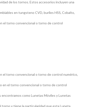
ividad de los tornos. Estos accesorios incluyen una
cambiables en tungsteno CVD, buriles HSS, Cobalto,
en el torno convencional o torno de control
en el torno convencional o torno de control numérico,
jo en el torno convencional o torno de control
, las encontramos como Lunetas Móviles y Lunetas
 torno y tiene la particularidad que esta Luneta