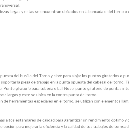
transversal.
ezas largas y estas se encuentran ubicados en la bancada o del torno o ca
sta del husillo del Torno y sirve para alojar los puntos giratorios o pun
 soportar la pieza de trabajo en la punta opuesta del cabezal del torno. 
, Punto giratorio para tuberí­a o ball Nose, punto giratorio de puntas in
ezas largas y este se ubica en la contra punta del torno.
 de herramientas especiales en el torno, se utilizan con elementos llam
s altos estándares de calidad para garantizar un rendimiento óptimo y du
e opción para mejorar la eficiencia y la calidad de tus trabajos de torn