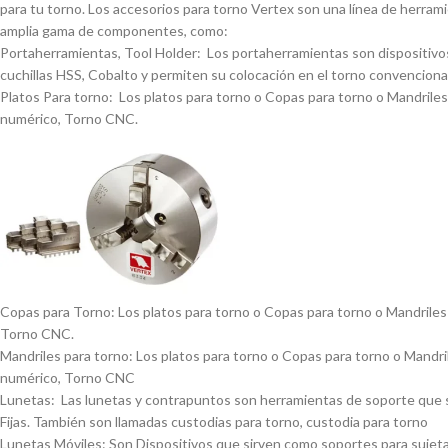
para tu torno. Los accesorios para torno Vertex son una lí­nea de herrami
amplia gama de componentes, como:
Portaherramientas, Tool Holder: Los portaherramientas son dispositivos
cuchillas HSS, Cobalto y permiten su colocación en el torno convencional
Platos Para torno: Los platos para torno o Copas para torno o Mandriles p
numérico, Torno CNC.
Copas para Torno: Los platos para torno o Copas para torno o Mandriles p
Torno CNC.
Mandriles para torno: Los platos para torno o Copas para torno o Mandrile
numérico, Torno CNC
Lunetas: Las lunetas y contrapuntos son herramientas de soporte que se 
Fijas. También son llamadas custodias para torno, custodia para torno
Lunetas Móviles: Son Dispositivos que sirven como soportes para sujetar 