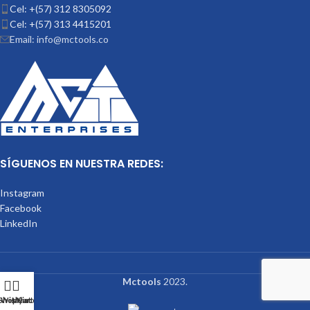
Cel: +(57) 312 8305092
Cel: +(57) 313 4415201
Email: info@mctools.co
SÍGUENOS EN NUESTRA REDES:
Instagram
Facebook
LinkedIn
Mctools
2023.
Shop
Wishlist
My account
Cart