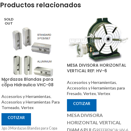
Productos relacionados
SOLD
OUT
MESA DIVISORA HORIZONTAL
VERTICAL REF: HV-6
Mordazas Blandas para
Accesorios y Herramientas
,
copa Hidraulica VHC-08
Accesorios y Herramientas para
Fresado
,
Vertex
,
Vertex
Accesorios y Herramientas
,
Accesorios y Herramientas Para
COTIZAR
Torneado
,
Vertex
MESA DIVISORA
COTIZAR
HORIZONTAL VERTICAL
Jgo 3 Mordazas Blandas para Copa
DIAM 6 PULG
REFERENCIA: HV-6