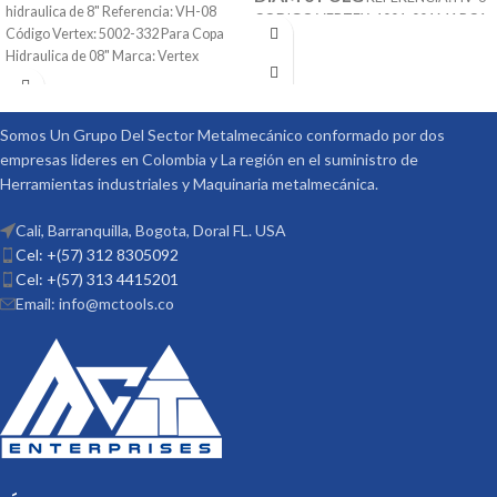
hidraulica de 8" Referencia: VH-08
CODIGO VERTEX: 1001-001 MARCA:
Código Vertex: 5002-332 Para Copa
ACCESORIOS
VERTEX
Hidraulica de 08" Marca: Vertex
OPCIONALES:
CONTRA PUNTÁ
REF: TS-1 PLATOS DIVISORES REF:
DP-1
Somos Un Grupo Del Sector Metalmecánico conformado por dos
empresas lideres en Colombia y La región en el suministro de
Herramientas industriales y Maquinaria metalmecánica.
Cali, Barranquilla, Bogota, Doral FL. USA
Cel: +(57) 312 8305092
Cel: +(57) 313 4415201
Email: info@mctools.co