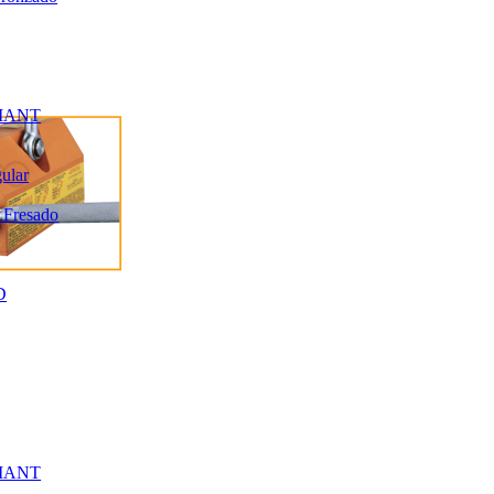
MANT
gular
 Fresado
D
MANT