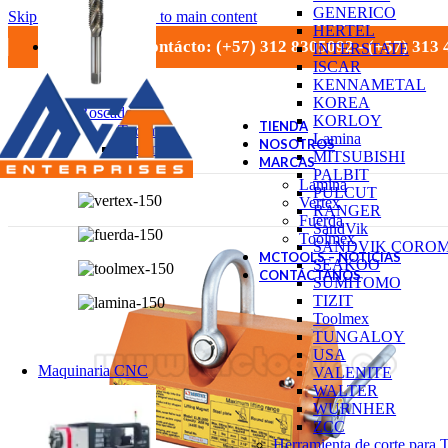
GENERICO
Skip to navigation
Skip to main content
HERTEL
Números de contácto: (+57) 312 8305092 - (+57) 313
INTERSTATE
ISCAR
KENNAMETAL
KOREA
Roscado
KORLOY
TIENDA
Toolmex
Lamina
NOSOTROS
Lamina
MITSUBISHI
MARCAS
Vertex
PALBIT
Lamina
PULCUT
Vertex
RANGER
Fuerda
SandVik
Toolmex
SANDVIK CORO
MCTOOLS – NOTICIAS
SEAKOO
CONTÁCTANOS
SUMITOMO
TIZIT
Toolmex
TUNGALOY
USA
Maquinaria CNC
VALENITE
WALTER
WURNHER
ZCC
Herramienta de corte para 