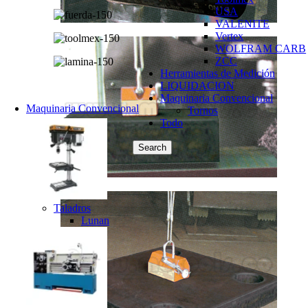
USA
VALENITE
Vertex
WOLFRAM CARB
ZCC
Herramientas de Medición
LIQUIDACION
Maquinaria Convencional
Maquinaria Convencional
Tornos
Todo
Search
Taladros
Lunan