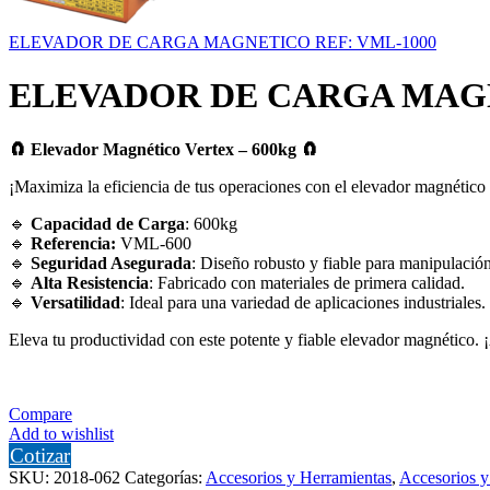
ELEVADOR DE CARGA MAGNETICO REF: VML-1000
ELEVADOR DE CARGA MAGN
🧲 Elevador Magnético Vertex – 600kg
🧲
¡Maximiza la eficiencia de tus operaciones con el elevador magnético
🔹
Capacidad de Carga
: 600kg
🔹
Referencia:
VML-600
🔹
Seguridad Asegurada
: Diseño robusto y fiable para manipulació
🔹
Alta Resistencia
: Fabricado con materiales de primera calidad.
🔹
Versatilidad
: Ideal para una variedad de aplicaciones industriales.
Eleva tu productividad con este potente y fiable elevador magnético
Compare
Add to wishlist
Cotizar
SKU:
2018-062
Categorías:
Accesorios y Herramientas
,
Accesorios y