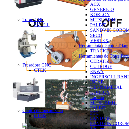
ACX
GENERICO
KORLOY
Torno CNC
MITSUBISHI
SMTCL
PALBIT
SANDVIK CORO
SECO
VERTEX
Herramienta de corte Trian
TRACKER
Herramientas de Corte Para
CERATIZE
Fresadora CNC
CUTEDGE
CTEK
ENWA
INGERSOLL RAN
ISCAR
KENNAMETAL
KORLOY
Lamina
MITSUBISHI
PALBIT
Centro de mecanizado
PTC
CTEK
SANDVIK
SANDVIK CORO
Toolmex