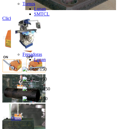
Tornos
Lunan
SMTCL
Click to enlarge
Fresadoras
Lunan
Otros