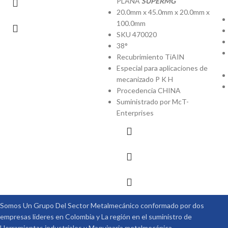
PLANA
SUPERMG
20.0mm x 45.0mm x 20.0mm x
100.0mm
SKU 470020
38°
Recubrimiento TiAIN
Especial para aplicaciones de
mecanizado P K H
Procedencia CHINA
Suministrado por McT-
Enterprises
Somos Un Grupo Del Sector Metalmecánico conformado por dos
empresas lideres en Colombia y La región en el suministro de
Herramientas industriales y Maquinaria metalmecánica.