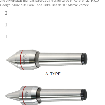
Jgo 3 Mordazas Blandas para Copa hidraulica de 8" Referencia: HJ10
Código: 5002-404 Para Copa Hidraulica de 10" Marca: Vertex