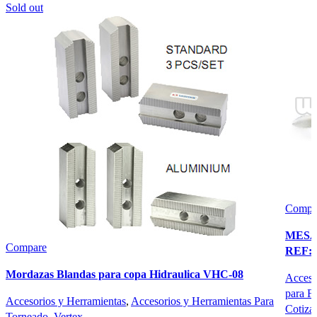
Sold out
Compa
MESA
Compare
REF: 
Mordazas Blandas para copa Hidraulica VHC-08
Acceso
para F
Accesorios y Herramientas
,
Accesorios y Herramientas Para
Cotiza
Torneado
,
Vertex