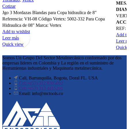
MESA
Cotizar
DIAM
Jgo 3 Mordazas Blandas para Copa hidraulica de 8"
VERTE
Referencia: VH-08 Código Vertex: 5002-332 Para Copa
ACCE
Hidraulica de 08" Marca: Vertex
REF: 
Add to wishlist
Add to 
Leer más
Leer m
Quick view
Quick 
Somos Un Grupo Del Sector Metalmecánico conformado por dos
empresas lideres en Colombia y La región en el suministro de
Herramientas industriales y Maquinaria metalmecánica.
Cali, Barranquilla, Bogota, Doral FL. USA
Cel: +(57) 312 8305092
Cel: +(57) 313 4415201
Email: info@mctools.co