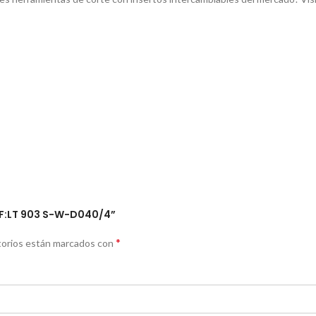
EF:LT 903 S-W-D040/4”
*
torios están marcados con