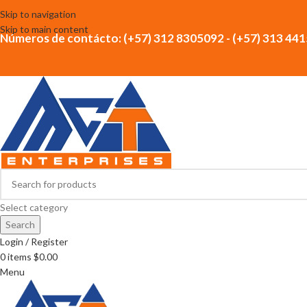
Skip to navigation
Skip to main content
Números de contácto: (+57) 312 8305092 - (+57) 313 44
Select category
Search
Login / Register
0
items
$
0.00
Menu