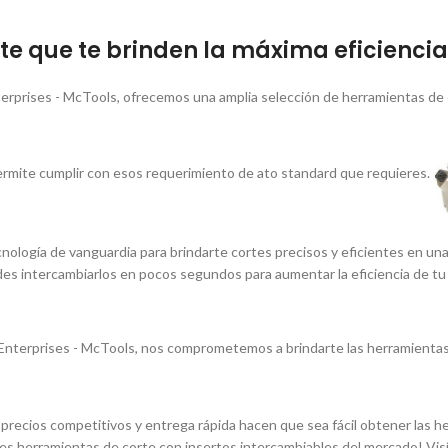
e que te brinden la máxima eficiencia 
erprises - McTools, ofrecemos una amplia selección de herramientas de 
rmite cumplir con esos requerimiento de ato standard que requieres.
nologí­a de vanguardia para brindarte cortes precisos y eficientes en un
edes intercambiarlos en pocos segundos para aumentar la eficiencia de tu
nterprises - McTools, nos comprometemos a brindarte las herramientas 
os precios competitivos y entrega rápida hacen que sea fácil obtener las
es herramientas de corte con insertos intercambiables del mercado! Vis