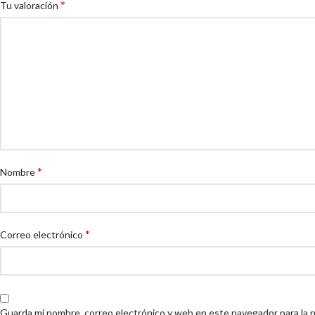
*
Tu valoración
*
Nombre
*
Correo electrónico
Guarda mi nombre, correo electrónico y web en este navegador para la 