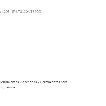
 1205-HF (LT3130/LT3000)
Herramientas
,
Accesorios y Herramientas para
ado
,
Lamina