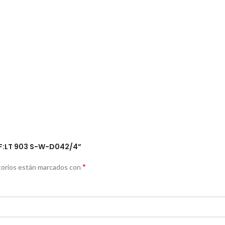
EF:LT 903 S-W-D042/4”
*
torios están marcados con