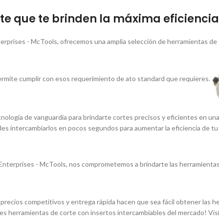
e que te brinden la máxima eficiencia 
erprises - McTools, ofrecemos una amplia selección de herramientas de 
rmite cumplir con esos requerimiento de ato standard que requieres.
nologí­a de vanguardia para brindarte cortes precisos y eficientes en un
edes intercambiarlos en pocos segundos para aumentar la eficiencia de tu
nterprises - McTools, nos comprometemos a brindarte las herramientas 
os precios competitivos y entrega rápida hacen que sea fácil obtener las
es herramientas de corte con insertos intercambiables del mercado! Vis