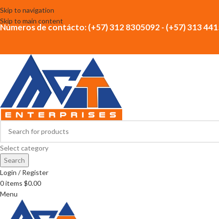
Skip to navigation
Skip to main content
Números de contácto: (+57) 312 8305092 - (+57) 313 44
Select category
Search
Login / Register
0
items
$
0.00
Menu