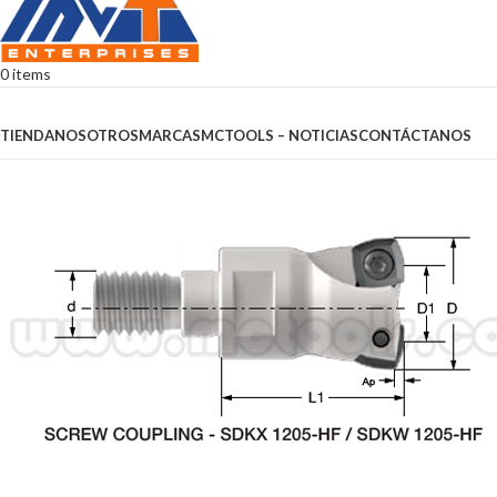
0
items
Browse Categories
TIENDA
NOSOTROS
MARCAS
MCTOOLS – NOTICIAS
CONTÁCTANOS