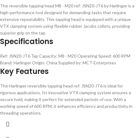
The reversible tapping head M8 - M20 ref: JSN20-JT6 by Harlinger is a
high-performance tool designed for demanding tasks that require
extensive repeatability. This tapping head is equipped with a unique
VTX clamping system using flexible rubber Jacobs collets, providing
superior grip on the tap.
Specifications
Ref: JSN20-JT6 Tap Capacity: M8 - M20 Operating Speed: 600 RPM
Brand: Harlinger Origin: China Supplied by: MCT-Enterprises
Key Features
The Harlinger reversible tapping head ref: JSN20-JT6 is ideal for
rigorous applications. Its innovative VTX clamping system ensures a
secure hold, making it perfect for extended periods of use. With a
working speed of 600 RPM, it enhances efficiency and productivity in
threading operations.