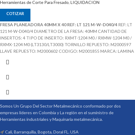
Herramientas de Corte Para Fresado
,
LIQUIDACION
COTIZAR
FRESA PLANEADORA 40MM X 40 REF: LT 121 M-W-D040/4
REF: LT
121 M-W-D040/4 DIAMETRO DE LA FRESA: 40MM CANTIDAD DE
INSERTOS: 4 TIPO DE INSERTO: RXMT-1204 M0 / RXMW-1204 M0 /
RXMX-1204 M0 (LT3130/LT3000) TORNILLO REPUESTO: M2000597
LLAVE REPUESTO: M2000602 CODIGO: M2001855 MARCA: LAMINA
Somos Un Grupo Del Sector Metalmecánico conformado por dos
empresas lideres en Colombia y La región en el suministro de
Herramientas industriales y Maquinaria metalmecánica.
Cali, Barranquilla, Bogota, Doral FL. USA