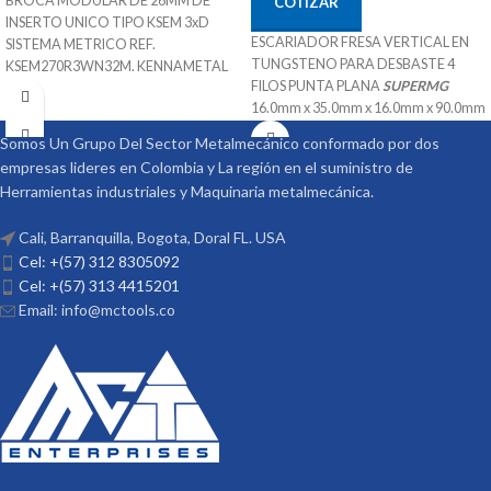
BROCA MODULAR DE 26MM DE
COTIZAR
INSERTO UNICO TIPO KSEM 3xD
ESCARIADOR FRESA VERTICAL EN
SISTEMA METRICO REF.
TUNGSTENO PARA DESBASTE 4
KSEM270R3WN32M. KENNAMETAL
FILOS PUNTA PLANA
SUPERMG
27mm x 32mm x 84mm x 182mm
16.0mm x 35.0mm x 16.0mm x 90.0mm
SKU 1246071
SKU 470016
Sistema de Refrigeración
Somos Un Grupo Del Sector Metalmecánico conformado por dos
38°
Adaptable a inserto Intercambiable
empresas lideres en Colombia y La región en el suministro de
Recubrimiento TiAIN
para diferente Materiales
Herramientas industriales y Maquinaria metalmecánica.
Especial para aplicaciones de
Puede Trabajar Materiales Pof Mof K-
mecanizado P K H
N - S
Cali, Barranquilla, Bogota, Doral FL. USA
Procedencia CHINA
Procedencia ALEMANIA
Cel: +(57) 312 8305092
Suministrado por McT-Enterprises
Suministrado por McT-Enterprises
Cel: +(57) 313 4415201
Email: info@mctools.co