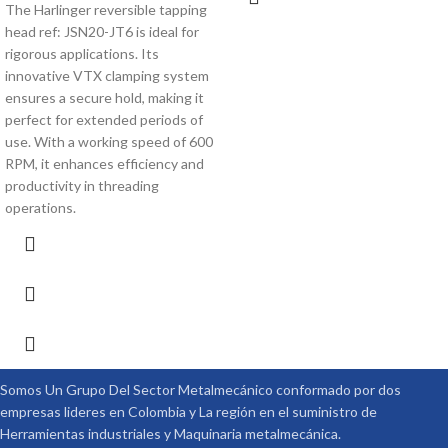
The Harlinger reversible tapping
head ref: JSN20-JT6 is ideal for
rigorous applications. Its
innovative VTX clamping system
ensures a secure hold, making it
perfect for extended periods of
use. With a working speed of 600
RPM, it enhances efficiency and
productivity in threading
operations.
Somos Un Grupo Del Sector Metalmecánico conformado por dos
empresas lideres en Colombia y La región en el suministro de
Herramientas industriales y Maquinaria metalmecánica.