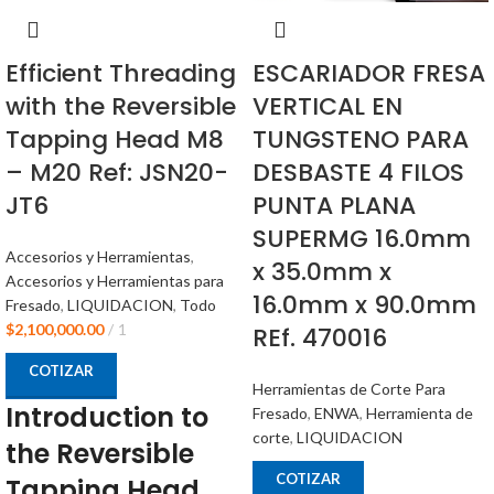
Efficient Threading
ESCARIADOR FRESA
with the Reversible
VERTICAL EN
Tapping Head M8
TUNGSTENO PARA
– M20 Ref: JSN20-
DESBASTE 4 FILOS
JT6
PUNTA PLANA
SUPERMG 16.0mm
Accesorios y Herramientas
,
x 35.0mm x
Accesorios y Herramientas para
16.0mm x 90.0mm
Fresado
,
LIQUIDACION
,
Todo
$
2,100,000.00
1
REf. 470016
COTIZAR
Herramientas de Corte Para
Introduction to
Fresado
,
ENWA
,
Herramienta de
corte
,
LIQUIDACION
the Reversible
COTIZAR
Tapping Head