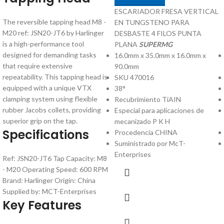
ESCARIADOR FRESA VERTICAL
The reversible tapping head M8 -
EN TUNGSTENO PARA
M20 ref: JSN20-JT6 by Harlinger
DESBASTE 4 FILOS PUNTA
is a high-performance tool
PLANA
SUPERMG
designed for demanding tasks
16.0mm x 35.0mm x 16.0mm x
that require extensive
90.0mm
repeatability. This tapping head is
SKU 470016
equipped with a unique VTX
38°
clamping system using flexible
Recubrimiento TiAIN
rubber Jacobs collets, providing
Especial para aplicaciones de
superior grip on the tap.
mecanizado P K H
Specifications
Procedencia CHINA
Suministrado por McT-
Enterprises
Ref: JSN20-JT6 Tap Capacity: M8
- M20 Operating Speed: 600 RPM
Brand: Harlinger Origin: China
Supplied by: MCT-Enterprises
Key Features