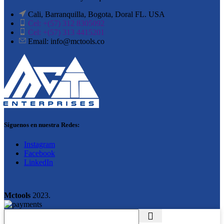
Cali, Barranquilla, Bogota, Doral FL. USA
Cel: +(57) 312 8305092
Cel: +(57) 313 4415201
Email: info@mctools.co
Síguenos en nuestra Redes:
Instagram
Facebook
LinkedIn
Mctools
2023.