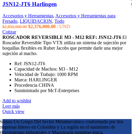
JSN12-JT6 Harlingen
Q
Accesorios y Herramientas
,
Accesorios y Herramientas para
Fresado
,
LIQUIDACION
,
Todo
El
El
$
2,376,000.00
UND
$
2,850,000.00
precio
precio
Cotizar
original
actual
ROSCADOR REVERSIBLE M3 - M12 REF: JSN12-JT6
El
era:
es:
Roscador Reversible Tipo VTX utiliza un sistema de sujeción por
$2,850,000.00.
$2,376,000.00.
boquillas flexibles en Ruber Jacobs que permite darle una mejor
sujeción al macho.
Ref: JSN12-JT6
Capacidad de Machos: M3 - M12
Velocidad de Trabajo: 1000 RPM
Marca: HARLINGER
Procedencia CHINA
Suministrado por McT-Enterprises
Add to wishlist
Leer más
Quick view
Somos Un Grupo Del Sector Metalmecánico conformado por dos
empresas lideres en Colombia y La región en el suministro de
Herramientas industriales y Maquinaria metalmecánica.