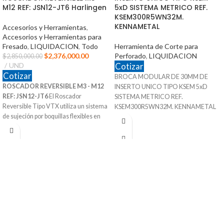
M12 REF: JSN12-JT6 Harlingen
5xD SISTEMA METRICO REF.
KSEM300R5WN32M.
KENNAMETAL
Accesorios y Herramientas
,
Accesorios y Herramientas para
Fresado
,
LIQUIDACION
,
Todo
Herramienta de Corte para
$
2,376,000.00
Perforado
,
LIQUIDACION
$
2,850,000.00
UND
Cotizar
Cotizar
BROCA MODULAR DE 30MM DE
ROSCADOR REVERSIBLE M3 - M12
INSERTO UNICO TIPO KSEM 5xD
REF: JSN12-JT6
El Roscador
SISTEMA METRICO REF.
Reversible Tipo VTX utiliza un sistema
KSEM300R5WN32M. KENNAMETAL
de sujeción por boquillas flexibles en
30mm x 32mm x 150mm x 250mm
Ruber Jacobs que permite darle una
SKU 1246095
mejor sujeción al macho.
Sistema de Refrigeración
Ref: JSN12-JT6
Adaptable a inserto Intercambiable
Capacidad de Machos: M3 - M12
para diferente Materiales
Velocidad de Trabajo: 1000 RPM
Puede Trabajar Materiales Pof Mof K-
Marca: HARLINGER
N - S
Procedencia CHINA
Procedencia ALEMANIA
Suministrado por McT-Enterprises
Suministrado por McT-Enterprises