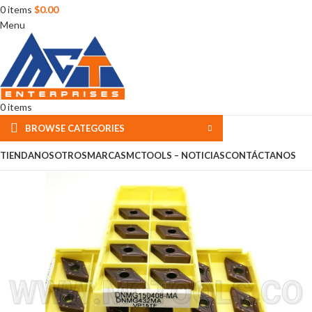
0
items
$
0.00
Menu
0
items
BROWSE CATEGORIES
TIENDA
NOSOTROS
MARCAS
MCTOOLS – NOTICIAS
CONTÁCTANOS