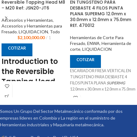
Reversible Tapping Head M8
EN TUNGSTENO PARA
– M20 Ref: JSN20-JT6
DESBASTE 4 FILOS PUNTA
PLANA SUPERMG 12.0mm x
30.0mm x 12.0mm x 75.0mm
Accesorios y Herramientas
,
REf. 470012
Accesorios y Herramientas para
Fresado
,
LIQUIDACION
,
Todo
$
2,100,000.00
1
Herramientas de Corte Para
Fresado
,
ENWA
,
Herramienta de
COTIZAR
corte
,
LIQUIDACION
Introduction to
COTIZAR
the Reversible
ESCARIADOR FRESA VERTICAL EN
TUNGSTENO PARA DESBASTE 4
Tapping Head
FILOS PUNTA PLANA
SUPERMG
12.0mm x 30.0mm x 12.0mm x 75.0mm
The reversible tapping head M8 - M20
SKU 470012
ref: JSN20-JT6 by Harlinger is a high-
38°
performance tool designed for
Recubrimiento TiAIN
Somos Un Grupo Del Sector Metalmecánico conformado por dos
demanding tasks that require
Especial para aplicaciones de
extensive repeatability. This tapping
empresas lideres en Colombia y La región en el suministro de
mecanizado P K H
head is equipped with a unique VTX
Herramientas industriales y Maquinaria metalmecánica.
Procedencia CHINA
clamping system using flexible rubber
Suministrado por McT-Enterprises
Jacobs collets, providing superior grip