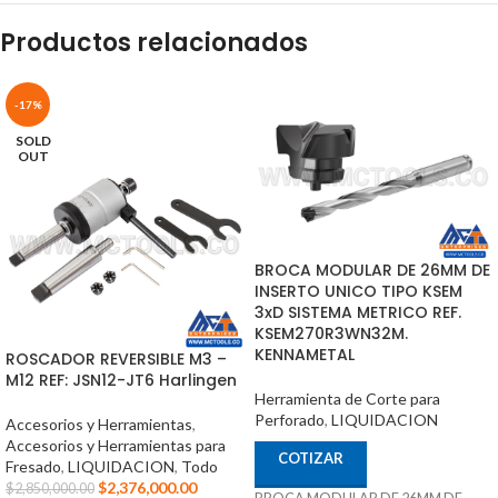
Productos relacionados
-17%
SOLD
OUT
BROCA MODULAR DE 26MM DE
INSERTO UNICO TIPO KSEM
3xD SISTEMA METRICO REF.
KSEM270R3WN32M.
KENNAMETAL
ROSCADOR REVERSIBLE M3 –
M12 REF: JSN12-JT6 Harlingen
Herramienta de Corte para
Perforado
,
LIQUIDACION
Accesorios y Herramientas
,
Accesorios y Herramientas para
COTIZAR
Fresado
,
LIQUIDACION
,
Todo
$
2,376,000.00
$
2,850,000.00