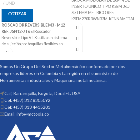
BROCA MODULAR DE 26MM DE
UND
INSERTO UNICO TIPO KSEM 3xD
SISTEMA METRICO REF.
COTIZAR
KSEM270R3WN32M. KENNAMETAL
ROSCADOR REVERSIBLE M3 - M12
27mm x 32mm x 84mm x 182mm
REF: JSN12-JT6
El Roscador
SKU 1246071
Reversible Tipo VTX utiliza un sistema
Sistema de Refrigeración
de sujeción por boquillas flexibles en
Adaptable a inserto Intercambiable
Ruber Jacobs que permite darle una
para diferente Materiales
mejor sujeción al macho.
Puede Trabajar Materiales Pof Mof K-
Ref: JSN12-JT6
N - S
Somos Un Grupo Del Sector Metalmecánico conformado por dos
Capacidad de Machos: M3 - M12
Procedencia ALEMANIA
empresas lideres en Colombia y La región en el suministro de
Velocidad de Trabajo: 1000 RPM
Suministrado por McT-Enterprises
Herramientas industriales y Maquinaria metalmecánica.
Marca: HARLINGER
Procedencia CHINA
Cali, Barranquilla, Bogota, Doral FL. USA
Suministrado por McT-Enterprises
Cel: +(57) 312 8305092
Cel: +(57) 313 4415201
Email: info@mctools.co