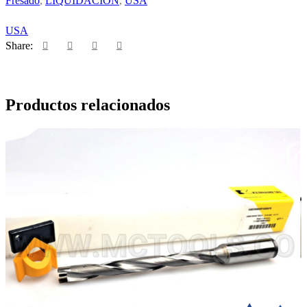
Fresado
,
LIQUIDACION
,
USA
USA
Share:
Productos relacionados