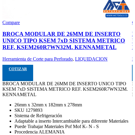
Compare
C
BROCA MODULAR DE 26MM DE INSERTO
UNICO TIPO KSEM 7xD SISTEMA METRICO
REF. KSEM260R7WN32M. KENNAMETAL
Herramienta de Corte para Perforado
,
LIQUIDACION
H
COTIZAR
BROCA MODULAR DE 26MM DE INSERTO UNICO TIPO
B
KSEM 7xD SISTEMA METRICO REF. KSEM260R7WN32M.
K
KENNAMETAL
26mm x 32mm x 182mm x 278mm
SKU 1279893
Sistema de Refrigeración
Adaptable a inserto Intercambiable para diferente Materiales
Puede Trabajar Materiales Pof Mof K- N - S
Procedencia ALEMANIA