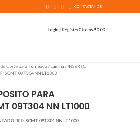
CONTÁCTANOS
Login / Register
0
items
$
0.00
 de Corte para Torneado
Lamina
INSERTO
: SCMT 09T304 NN LT1000
POSITO PARA
MT 09T304 NN LT1000
EADO REF: SCMT 09T304 NN LT1000