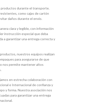
 productos durante el transporte.
 resistentes, como cajas de cartón
vitar daños durante el envío.
era clara y legible, con información
uier instrucción especial que deba
a a garantizar una entrega correcta y
 productos, nuestros equipos realizan
s empaques para asegurarse de que
sto nos permite mantener altos
.
jamos en estrecha colaboración con
onal e Internacional de confianza y
mpo y forma. Nuestra asociación nos
cuadas para garantizar una entrega
nacional.