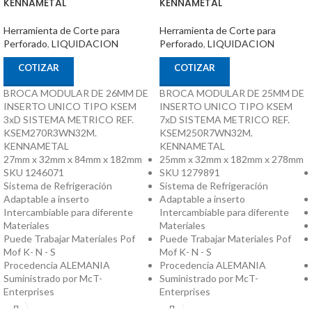
KENNAMETAL
KENNAMETAL
Herramienta de Corte para
Herramienta de Corte para
Perforado
,
LIQUIDACION
Perforado
,
LIQUIDACION
COTIZAR
COTIZAR
BROCA MODULAR DE 26MM DE
BROCA MODULAR DE 25MM DE
INSERTO UNICO TIPO KSEM
INSERTO UNICO TIPO KSEM
3xD SISTEMA METRICO REF.
7xD SISTEMA METRICO REF.
KSEM270R3WN32M.
KSEM250R7WN32M.
KENNAMETAL
KENNAMETAL
27mm x 32mm x 84mm x 182mm
25mm x 32mm x 182mm x 278mm
SKU 1246071
SKU 1279891
Sistema de Refrigeración
Sistema de Refrigeración
Adaptable a inserto
Adaptable a inserto
Intercambiable para diferente
Intercambiable para diferente
Materiales
Materiales
Puede Trabajar Materiales Pof
Puede Trabajar Materiales Pof
Mof K- N - S
Mof K- N - S
Procedencia ALEMANIA
Procedencia ALEMANIA
Suministrado por McT-
Suministrado por McT-
Enterprises
Enterprises