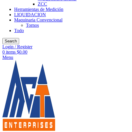
ZCC
Herramientas de Medición
LIQUIDACION
Maquinaria Convencional
Tornos
Todo
Search
Login / Register
0
items
$
0.00
Menu