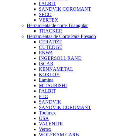
PALBIT
SANDVIK COROMANT
SECO
VERTEX
Herramienta de corte Triangular
TRACKER
Herramientas de Corte Para Fresado
CERATIZE
CUTEDGE
ENWA
INGERSOLL RAND
ISCAR
KENNAMETAL
KORLOY
Lamina
MITSUBISHI
PALBIT
PTC
SANDVIK
SANDVIK COROMANT
Toolmex
USA
VALENITE
Vertex
WOLFRAM CARB