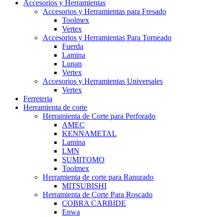
Accesorios y Herramientas
Accesorios y Herramientas para Fresado
Toolmex
Vertex
Accesorios y Herramientas Para Torneado
Fuerda
Lamina
Lunan
Vertex
Accesorios y Herramientas Universales
Vertex
Ferreteria
Herramienta de corte
Herramienta de Corte para Perforado
AMEC
KENNAMETAL
Lamina
LMN
SUMITOMO
Toolmex
Herramienta de corte para Ranurado
MITSUBISHI
Herramienta de Corte Para Roscado
COBRA CARBIDE
Enwa