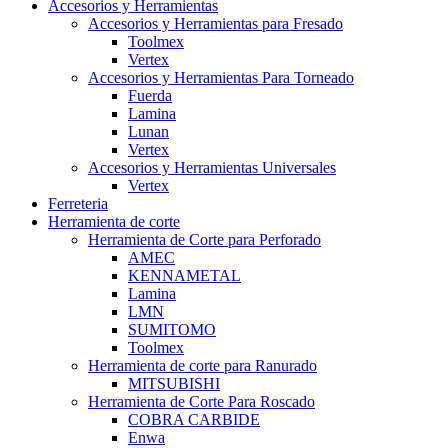
Accesorios y Herramientas
Accesorios y Herramientas para Fresado
Toolmex
Vertex
Accesorios y Herramientas Para Torneado
Fuerda
Lamina
Lunan
Vertex
Accesorios y Herramientas Universales
Vertex
Ferreteria
Herramienta de corte
Herramienta de Corte para Perforado
AMEC
KENNAMETAL
Lamina
LMN
SUMITOMO
Toolmex
Herramienta de corte para Ranurado
MITSUBISHI
Herramienta de Corte Para Roscado
COBRA CARBIDE
Enwa