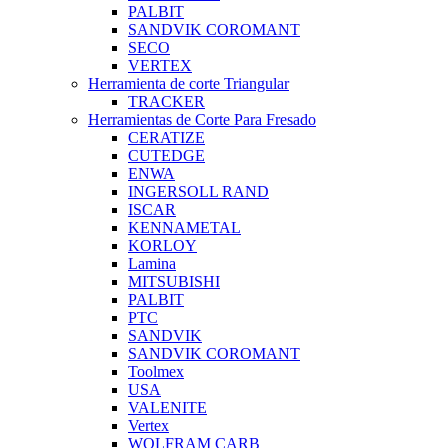
PALBIT
SANDVIK COROMANT
SECO
VERTEX
Herramienta de corte Triangular
TRACKER
Herramientas de Corte Para Fresado
CERATIZE
CUTEDGE
ENWA
INGERSOLL RAND
ISCAR
KENNAMETAL
KORLOY
Lamina
MITSUBISHI
PALBIT
PTC
SANDVIK
SANDVIK COROMANT
Toolmex
USA
VALENITE
Vertex
WOLFRAM CARB