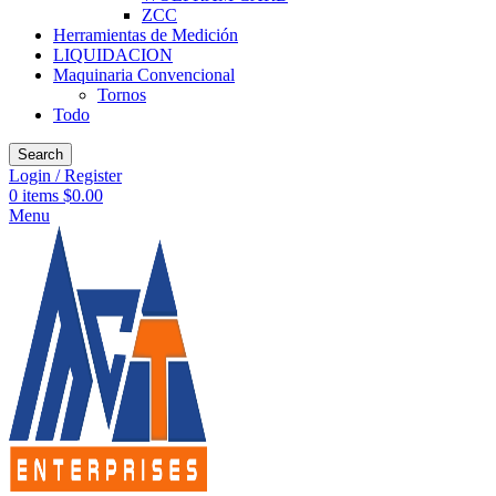
ZCC
Herramientas de Medición
LIQUIDACION
Maquinaria Convencional
Tornos
Todo
Search
Login / Register
0
items
$
0.00
Menu