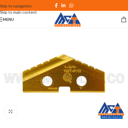
Skip to navigation
Skip to main content
MENU
Click to enlarge