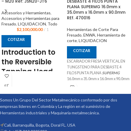
– M20 Ref: JSN20-JT6
DESBASTE 4 FILOS PUNTA
PLANA SUPERMG 16.0mm x
35.0mm x 16.0mm x 90.0mm
Accesorios y Herramientas
,
REf. 470016
Accesorios y Herramientas para
Fresado
,
LIQUIDACION
,
Todo
$
2,100,000.00
1
Herramientas de Corte Para
Fresado
,
ENWA
,
Herramienta de
COTIZAR
corte
,
LIQUIDACION
Introduction to
COTIZAR
the Reversible
ESCARIADOR FRESA VERTICAL EN
TUNGSTENO PARA DESBASTE 4
Tapping Head
FILOS PUNTA PLANA
SUPERMG
16.0mm x 35.0mm x 16.0mm x 90.0mm
The reversible tapping head M8 - M20
SKU 470016
ref: JSN20-JT6 by Harlinger is a high-
38°
performance tool designed for
Recubrimiento TiAIN
Somos Un Grupo Del Sector Metalmecánico conformado por dos
demanding tasks that require
Especial para aplicaciones de
extensive repeatability. This tapping
empresas lideres en Colombia y La región en el suministro de
mecanizado P K H
head is equipped with a unique VTX
Herramientas industriales y Maquinaria metalmecánica.
Procedencia CHINA
clamping system using flexible rubber
Suministrado por McT-Enterprises
Jacobs collets, providing superior grip
Cali, Barranquilla, Bogota, Doral FL. USA
on the tap.