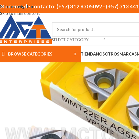
Números de contácto: (+57) 312 8305092 - (+57) 313 44
Skip to navigation
Skip to main content
SELECT CATEGORY
BROWSE CATEGORIES
TIENDA
NOSOTROS
MARCAS