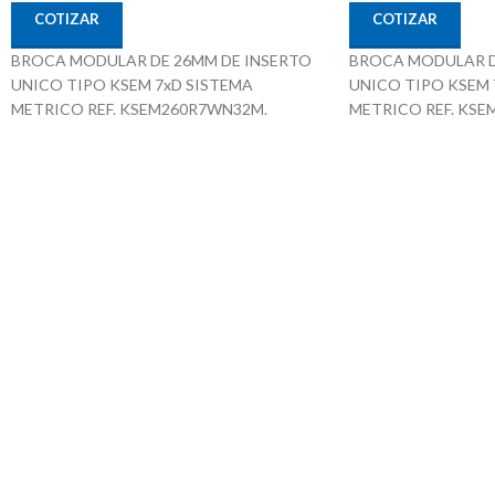
COTIZAR
COTIZAR
BROCA MODULAR DE 26MM DE INSERTO
BROCA MODULAR D
UNICO TIPO KSEM 7xD SISTEMA
UNICO TIPO KSEM 
METRICO REF. KSEM260R7WN32M.
METRICO REF. KS
KENNAMETAL
KENNAMETAL
26mm x 32mm x 182mm x 278mm
25mm x 32mm x 182
SKU 1279893
SKU 1279891
Sistema de Refrigeración
Sistema de Refrigera
Adaptable a inserto Intercambiable para
Adaptable a inserto 
diferente Materiales
diferente Materiales
Puede Trabajar Materiales Pof Mof K- N - S
Puede Trabajar Mater
Procedencia ALEMANIA
Procedencia ALEMA
Suministrado por McT-Enterprises
Suministrado por Mc