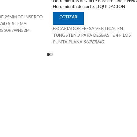
Herramientas de Corte Para Fresado
,
ENWA
Herramienta de corte
,
LIQUIDACION
E 25MM DE INSERTO
COTIZAR
7xD SISTEMA
ESCARIADOR FRESA VERTICAL EN
EM250R7WN32M.
TUNGSTENO PARA DESBASTE 4 FILOS
PUNTA PLANA
SUPERMG
mm x 278mm
18.0mm x 45.0mm x 18.0mm x 100.0mm
SKU 470018
ción
38°
Intercambiable para
Recubrimiento TiAIN
Especial para aplicaciones de mecanizado P 
iales Pof Mof K- N - S
H
NIA
Procedencia CHINA
T-Enterprises
Suministrado por McT-Enterprises