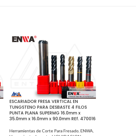
FRESA ALTO AVA
400-09 W-W-D
ESCARIADOR FRESA VERTICAL EN
TUNGSTENO PARA DESBASTE 4 FILOS
Accesorios y Her
PUNTA PLANA SUPERMG 16.0mm x
Herramientas par
35.0mm x 16.0mm x 90.0mm REf. 470016
Corte Para Fresa
Herramientas de Corte Para Fresado
,
ENWA
,
COTIZAR