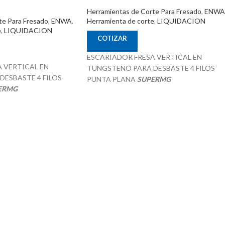
Herramientas de Corte Para Fresado
,
ENWA
te Para Fresado
,
ENWA
,
Herramienta de corte
,
LIQUIDACION
e
,
LIQUIDACION
COTIZAR
ESCARIADOR FRESA VERTICAL EN
 VERTICAL EN
TUNGSTENO PARA DESBASTE 4 FILOS
ESBASTE 4 FILOS
PUNTA PLANA
SUPERMG
ERMG
16.0mm x 35.0mm x 16.0mm x 90.0mm
20.0mm x 100.0mm
SKU 470016
38°
Recubrimiento TiAIN
N
Especial para aplicaciones de mecanizado P 
ciones de mecanizado P K
H
Procedencia CHINA
Suministrado por McT-Enterprises
T-Enterprises