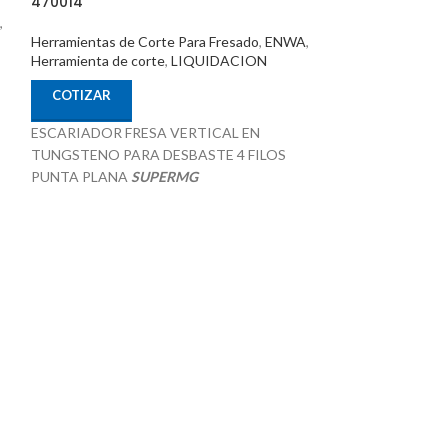
470014
,
COTIZAR
Herramientas de Corte Para Fresado
,
ENWA
,
Herramienta de corte
,
LIQUIDACION
FRESA ALTO AVA
400-09 W-W-D0
COTIZAR
D040/2 DIAMETR
ESCARIADOR FRESA VERTICAL EN
CANTIDAD DE IN
TUNGSTENO PARA DESBASTE 4 FILOS
INSERTO: SPMT-
PUNTA PLANA
SUPERMG
TORNILLO REPU
14.0mm x 35.0mm x 14.0mm x 85.0mm
REPUESTO: M20
SKU 470014
M2004221 MARC
38°
Recubrimiento TiAIN
K
Especial para aplicaciones de mecanizado P K
H
Procedencia CHINA
Suministrado por McT-Enterprises