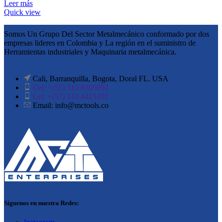
Leer más
Quick view
Somos Un Grupo Del Sector Metalmecánico conformado por dos
empresas lideres en Colombia y La región en el suministro de
Herramientas industriales y Maquinaria metalmecánica.
Cali, Barranquilla, Bogota, Doral FL. USA
Cel: +(57) 312 8305092
Cel: +(57) 313 4415201
Email: info@mctools.co
Síguenos en nuestra Redes: