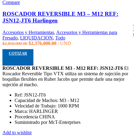
Compare
ROSCADOR REVERSIBLE M3 – M12 REF:
JSN12-JT6 Harlingen
A
L
Accesorios y Herramientas
,
Accesorios y Herramientas para
Q
Fresado
,
LIQUIDACION
,
Todo
$
2,376,000.00
UND
$
2,850,000.00
COTIZAR
ROSCADOR REVERSIBLE M3 - M12 REF: JSN12-JT6
El
Roscador Reversible Tipo VTX utiliza un sistema de sujeción por
boquillas flexibles en Ruber Jacobs que permite darle una mejor
sujeción al macho.
Ref: JSN12-JT6
Capacidad de Machos: M3 - M12
Velocidad de Trabajo: 1000 RPM
Marca: HARLINGER
Procedencia CHINA
Suministrado por McT-Enterprises
Add to wishlist