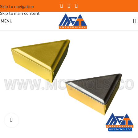
Skip to navigation
Skip to main content
MENU
Click to enlarge