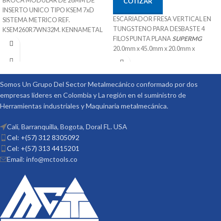
BROCA MODULAR DE 26MM DE
COTIZAR
INSERTO UNICO TIPO KSEM 7xD
ESCARIADOR FRESA VERTICAL EN
SISTEMA METRICO REF.
TUNGSTENO PARA DESBASTE 4
KSEM260R7WN32M. KENNAMETAL
FILOS PUNTA PLANA
SUPERMG
26mm x 32mm x 182mm x 278mm
20.0mm x 45.0mm x 20.0mm x
SKU 1279893
100.0mm
Sistema de Refrigeración
SKU 470020
Adaptable a inserto Intercambiable
38°
para diferente Materiales
Somos Un Grupo Del Sector Metalmecánico conformado por dos
Recubrimiento TiAIN
Puede Trabajar Materiales Pof Mof K-
empresas lideres en Colombia y La región en el suministro de
Especial para aplicaciones de
N - S
Herramientas industriales y Maquinaria metalmecánica.
mecanizado P K H
Procedencia ALEMANIA
Procedencia CHINA
Suministrado por McT-Enterprises
Cali, Barranquilla, Bogota, Doral FL. USA
Suministrado por McT-Enterprises
Cel: +(57) 312 8305092
Cel: +(57) 313 4415201
Email: info@mctools.co