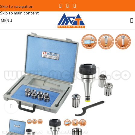
Skip to navigation
Skip to main content
MENU
Click to enlarge