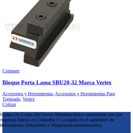
Compare
Bloque Porta Lama SBU20-32 Marca Vertex
Accesorios y Herramientas
,
Accesorios y Herramientas Para
Torneado
,
Vertex
Cotizar
Somos Un Grupo Del Sector Metalmecánico conformado por dos
empresas lideres en Colombia y La región en el suministro de
Herramientas industriales y Maquinaria metalmecánica.