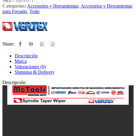
SKU:
3405-071
Categorías:
Accesorios y Herramientas
,
Accesorios y Herramientas
para Fresado
,
Todo
Share:
Descripción
Marca
Valoraciones (0)
Shipping & Delivery
Descripción