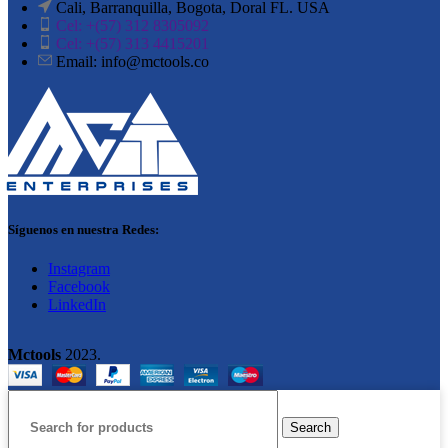
Cali, Barranquilla, Bogota, Doral FL. USA
Cel: +(57) 312 8305092
Cel: +(57) 313 4415201
Email: info@mctools.co
Síguenos en nuestra Redes:
Instagram
Facebook
LinkedIn
Mctools
2023.
Search