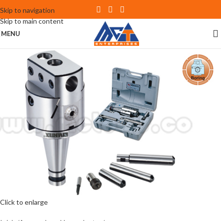
Skip to navigation
Skip to main content
MENU
Click to enlarge