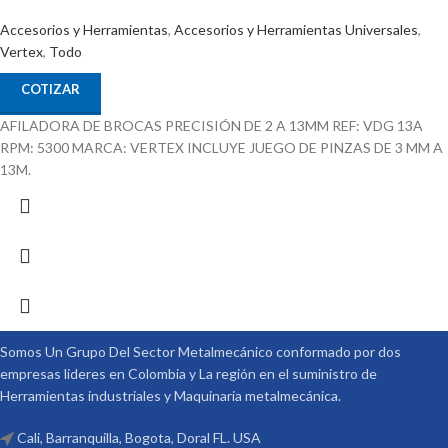
Accesorios y Herramientas
,
Accesorios y Herramientas Universales
,
Vertex
,
Todo
COTIZAR
AFILADORA DE BROCAS PRECISIÓN DE 2 A 13MM REF: VDG 13A
RPM: 5300 MARCA: VERTEX INCLUYE JUEGO DE PINZAS DE 3 MM A
13M.
Somos Un Grupo Del Sector Metalmecánico conformado por dos
empresas lideres en Colombia y La región en el suministro de
Herramientas industriales y Maquinaria metalmecánica.
Cali, Barranquilla, Bogota, Doral FL. USA