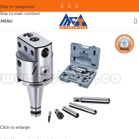
Skip to navigation
Skip to main content
MENU
Click to enlarge