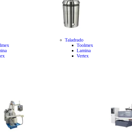
Taladrado
lmex
Toolmex
ina
Lamina
tex
Vertex