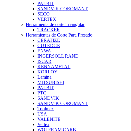
PALBIT
SANDVIK COROMANT
SECO
VERTEX
Herramienta de corte Triangular
TRACKER
Herramientas de Corte Para Fresado
CERATIZE
CUTEDGE
ENWA
INGERSOLL RAND
ISCAR
KENNAMETAL
KORLOY
Lamina
MITSUBISHI
PALBIT
PTC
SANDVIK
SANDVIK COROMANT
Toolmex
USA
VALENITE
Vertex
WOLFRAM CARB