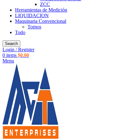
ZCC
Herramientas de Medición
LIQUIDACION
Maquinaria Convencional
Tornos
Todo
Search
Login / Register
0
items
$
0.00
Menu