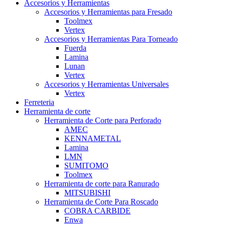
Accesorios y Herramientas
Accesorios y Herramientas para Fresado
Toolmex
Vertex
Accesorios y Herramientas Para Torneado
Fuerda
Lamina
Lunan
Vertex
Accesorios y Herramientas Universales
Vertex
Ferreteria
Herramienta de corte
Herramienta de Corte para Perforado
AMEC
KENNAMETAL
Lamina
LMN
SUMITOMO
Toolmex
Herramienta de corte para Ranurado
MITSUBISHI
Herramienta de Corte Para Roscado
COBRA CARBIDE
Enwa