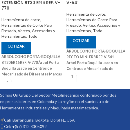
EXTENSIÓN BT30 ER16 REF: V-
V-541
770
Herramienta de corte
,
Herramienta de corte
,
Herramientas de Corte Para
Herramientas de Corte Para
Fresado
,
Vertex
,
Accesorios y
Fresado
,
Vertex
,
Accesorios y
Herramientas
,
Todo
Herramientas
,
Todo
COTIZAR
COTIZAR
ÁRBOL CONO PORTA-BOQUILLA
ÁRBOL CONO PORTA-BOQUILLA
RECTO MINI ER8 REF: V-541
BT30 ER16 REF: V-770
Árbol Porta
Árbol Porta Boquilla usado en
Boquilla usado en Centros de
Centros de Mecanizado de
Mecanizado de Diferentes Marcas
Diferentes Marcas
También Puede
Ref: V-770 Medidas (Diam x Long x
Ser Utilizado en Fresadoras
Rosca): 28mm x 60mm x M12 RPM:
Convencionales y Otras Maquinas
7000 precisión: 0,005mm Código:
Convencionales
Ref: V-541 Medidas
Somos Un Grupo Del Sector Metalmecánico conformado por dos
3031-301 Marca: Vertex
(DxL): 08X50 Código: 3001-290 Marca:
empresas lideres en Colombia y La región en el suministro de
Vertex
Herramientas industriales y Maquinaria metalmecánica.
Cali, Barranquilla, Bogota, Doral FL. USA
Cel: +(57) 312 8305092