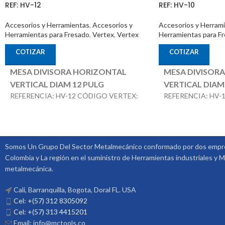
REF: HV-12
REF: HV-10
Accesorios y Herramientas
,
Accesorios y
Accesorios y Herram
Herramientas para Fresado
,
Vertex
,
Vertex
Herramientas para F
COTIZAR
COTIZAR
MESA DIVISORA HORIZONTAL
MESA DIVISOR
VERTICAL DIAM 12 PULG
VERTICAL DIAM
REFERENCIA: HV-12 CÓDIGO VERTEX:
REFERENCIA: HV-
1001-004 MARCA: VERTEX
1001-003 MARCA:
ACCESORIOS OPCIONALES:
ACCESORIOS O
CONTRA PUNTÁ REF: TS-3 PLATOS
CONTRA PUNTÁ RE
DIVISORES REF: DP-3
DIVISORES REF: D
Somos Un Grupo Del Sector Metalmecánico conformado por dos empre
Colombia y La región en el suministro de Herramientas industriales y M
metalmecánica.
Cali, Barranquilla, Bogota, Doral FL. USA
Cel: +(57) 312 8305092
Cel: +(57) 313 4415201
Email: info@mctools.co