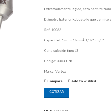
Extremadamente Rí­gido, esto permite t
Diámetro Exterior Robusto lo que permite se
Ref: 10062
Capacidad: 1mm – 16mmÁ 1/32″ – 5/8″
Cono sujeción tipo: J3
Código: 3303-078
Marca: Vertex
Compare
Add to wishlist
COTIZAR
SKU:
3303-078