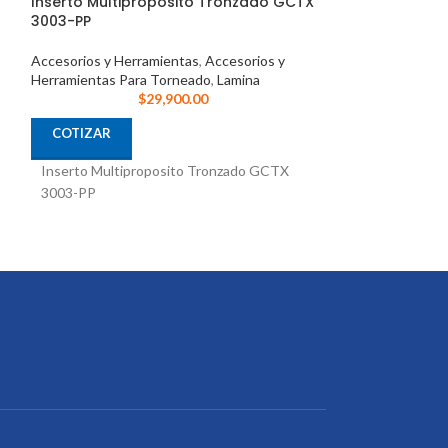
Inserto Multiproposito Tronzado GCTX
Mordazas duras
3003-PP
HJ08
Accesorios y Herramientas
,
Accesorios y
Accesorios y Her
Herramientas Para Torneado
,
Lamina
Herramientas Par
$
29,900.00
COTIZAR
COTIZAR
Jgo 3 Mordazas 
Inserto Multiproposito Tronzado GCTX
hidraulica de 8"
3003-PP
5002-403 Para C
Marca: Vertex