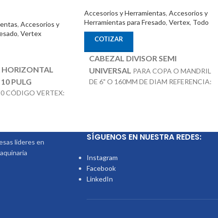
Accesorios y Herramientas
,
Accesorios y
Herramientas para Fresado
,
Vertex
,
Todo
ientas
,
Accesorios y
resado
,
Vertex
COTIZAR
CABEZAL DIVISOR SEMI
A HORIZONTAL
UNIVERSAL
PARA COPA O MANDRIL
 10 PULG
DE 6" O 160MM DE DIAM REFERENCIA:
BS-1 CODIGO: 1001-051 MARCA:
10 CÓDIGO VERTEX:
Nota
: Incluye Contra Punta,
 VERTEX
VERTEX
PCIONALES:
Discos Divisores.
La Copa / Mandril o
F: TS-3 PLATOS
Plato es un Producto Adicional que no
SÍGUENOS EN NUESTRA REDES:
P-3
esta incluido en el Precio
sas lideres en
aquinaria
Instagram
Facebook
LinkedIn