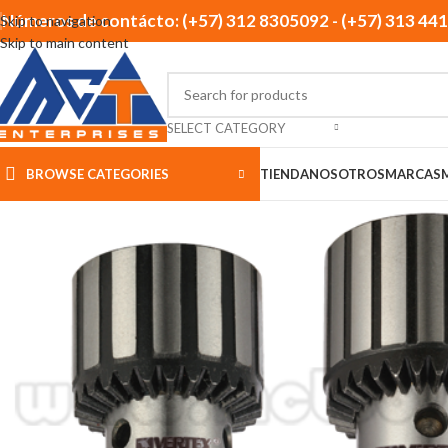
Números de contácto: (+57) 312 8305092 - (+57) 313 44
Skip to navigation
Skip to main content
SELECT CATEGORY
BROWSE CATEGORIES
TIENDA
NOSOTROS
MARCAS