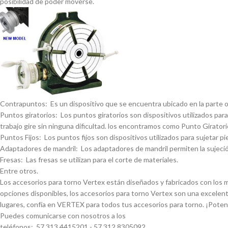
posibilidad de poder moverse.
Contrapuntos: Es un dispositivo que se encuentra ubicado en la parte opue
Puntos giratorios: Los puntos giratorios son dispositivos utilizados para
trabajo gire sin ninguna dificultad. los encontramos como Punto Giratorio
Puntos Fijos: Los puntos fijos son dispositivos utilizados para sujetar pi
Adaptadores de mandril: Los adaptadores de mandril permiten la sujeción
Fresas: Las fresas se utilizan para el corte de materiales.
Entre otros.
Los accesorios para torno Vertex están diseñados y fabricados con los má
opciones disponibles, los accesorios para torno Vertex son una excelent
lugares, confí­a en VERTEX para todos tus accesorios para torno. ¡Pote
Puedes comunicarse con nosotros a los
teléfonos: 57 313 4415201 - 57 312 8305092