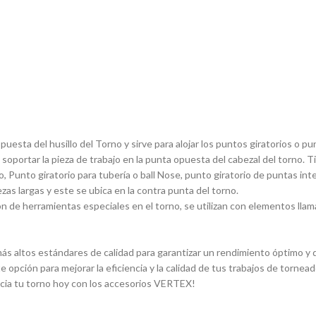
sta del husillo del Torno y sirve para alojar los puntos giratorios o pun
 soportar la pieza de trabajo en la punta opuesta del cabezal del torno. 
, Punto giratorio para tuberí­a o ball Nose, punto giratorio de puntas in
ezas largas y este se ubica en la contra punta del torno.
 de herramientas especiales en el torno, se utilizan con elementos llam
s altos estándares de calidad para garantizar un rendimiento óptimo y du
e opción para mejorar la eficiencia y la calidad de tus trabajos de torn
ncia tu torno hoy con los accesorios VERTEX!