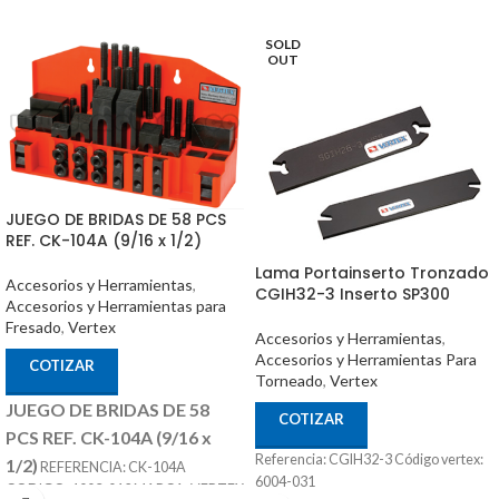
SOLD
OUT
JUEGO DE BRIDAS DE 58 PCS
REF. CK-104A (9/16 x 1/2)
Lama Portainserto Tronzado
Accesorios y Herramientas
,
CGIH32-3 Inserto SP300
Accesorios y Herramientas para
Fresado
,
Vertex
Accesorios y Herramientas
,
Accesorios y Herramientas Para
COTIZAR
Torneado
,
Vertex
JUEGO DE BRIDAS DE 58
COTIZAR
PCS REF. CK-104A (9/16 x
Referencia: CGIH32-3 Código vertex:
1/2)
REFERENCIA: CK-104A
6004-031
CODIGO: 1003-012 MARCA: VERTEX